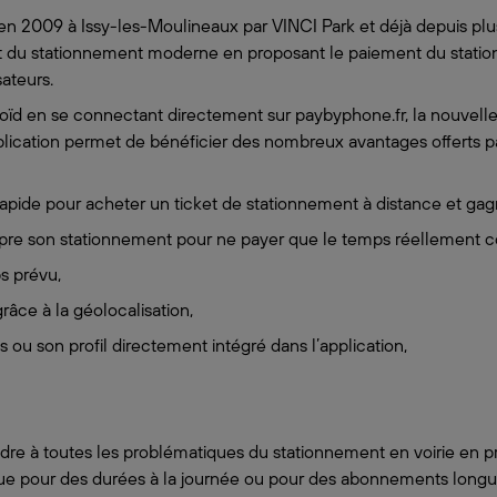
en 2009 à Issy-les-Moulineaux par VINCI Park et déjà depuis plus
t du stationnement moderne en proposant le paiement du statio
sateurs.
oïd en se connectant directement sur paybyphone.fr, la nouvelle 
’application permet de bénéficier des nombreux avantages offerts p
apide pour acheter un ticket de stationnement à distance et ga
rrompre son stationnement pour ne payer que le temps réellement
ps prévu,
grâce à la géolocalisation,
es ou son profil directement intégré dans l’application,
re à toutes les problématiques du stationnement en voirie en p
 que pour des durées à la journée ou pour des abonnements lon