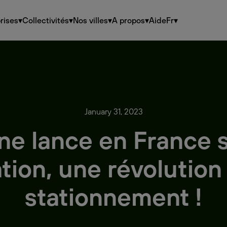
rises
▾
Collectivités
▾
Nos villes
▾
A propos
▾
Aide
Fr
▾
January 31, 2023
e lance en France s
tion, une révolution
stationnement !