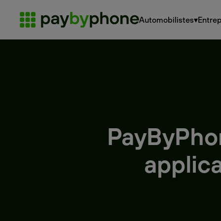
Automobilistes
▾
Entrep
PayByPhon
applica