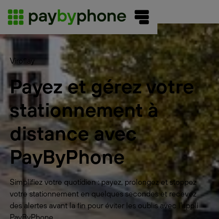
Viroflay
Payez et gérez votre
stationnement à
distance avec
PayByPhone
Simplifiez votre quotidien : payez, prolongez et stoppez
votre stationnement en quelques secondes et recevez
des alertes avant la fin pour éviter les oublis avec l'appli
PayByPhone