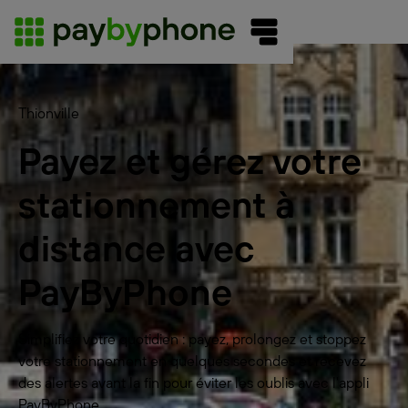
Thionville
Payez et gérez votre
stationnement à
distance avec
PayByPhone
Simplifiez votre quotidien : payez, prolongez et stoppez
votre stationnement en quelques secondes et recevez
des alertes avant la fin pour éviter les oublis avec l'appli
PayByPhone