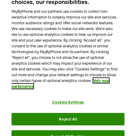
choices, our responsibilities.
Nos villes
PayByPhone and our partners use cookies to collect non-
sensitive information to notably improve our site and services,
A propos
monitor audience ratings and offer social networks features.
We use necessary cookies to make our site work. We'd also
Notre équipe
like to use optional analytics cookies to help us improve our
Notre actualité
site and your user experience. By clicking “Accept all”, you
Blog
consent to the use of optional analytics cookies or similar
technologies by PayByPhone and its partners. By clicking
“Reject all”, you choose to not allow the use of optional
Autre
analytics cookies which may impact your experience of our
site and services. You may also click “Cookies Settings” to find
Contactez nous
out more and change your default settings to choose to allow
Aide
only certain types of optional analytics cookies.
Voir nos
partenaires
Contact presse
Cookies Settings
Conditions générales
Politique de Confidentialité
Reject All
Mentions légales
Politique Cookies
Accessibilité