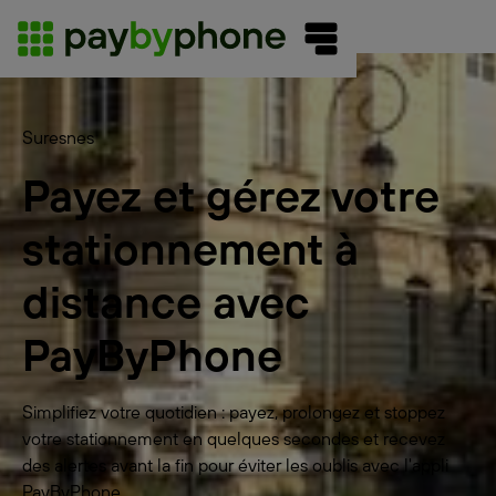
Suresnes
Payez et gérez votre
stationnement à
distance avec
PayByPhone
Simplifiez votre quotidien : payez, prolongez et stoppez
votre stationnement en quelques secondes et recevez
des alertes avant la fin pour éviter les oublis avec l'appli
PayByPhone