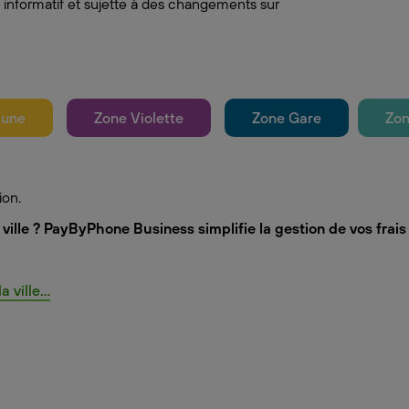
 informatif et sujette à des changements sur
aune
Zone Violette
Zone Gare
Zon
ion.
ville ? PayByPhone Business simplifie la gestion de vos frai
ville...