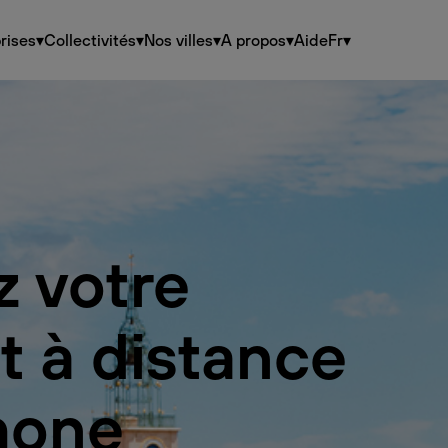
rises
▾
Collectivités
▾
Nos villes
▾
A propos
▾
Aide
Fr
▾
z votre
t à distance
hone