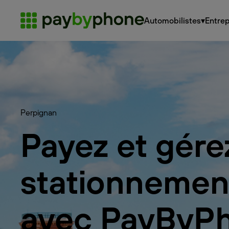
Automobilistes
▾
Entrep
Perpignan
Payez et gére
stationnemen
avec PayByP