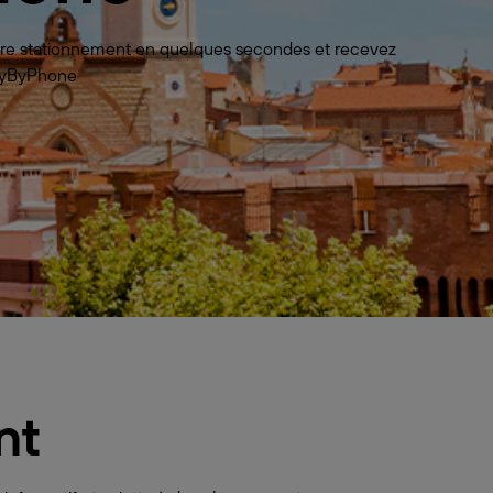
votre stationnement en quelques secondes et recevez
 PayByPhone
nt