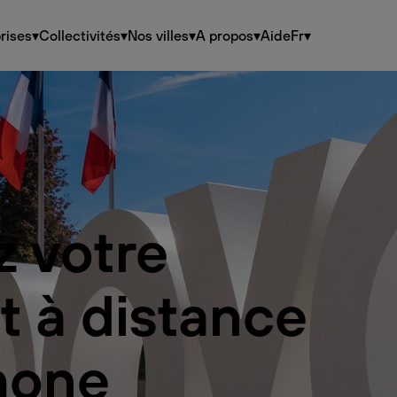
rises
▾
Collectivités
▾
Nos villes
▾
A propos
▾
Aide
Fr
▾
z votre
t à distance
hone