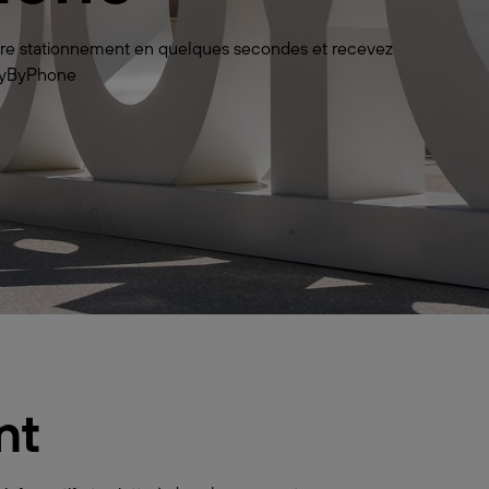
votre stationnement en quelques secondes et recevez
 PayByPhone
nt