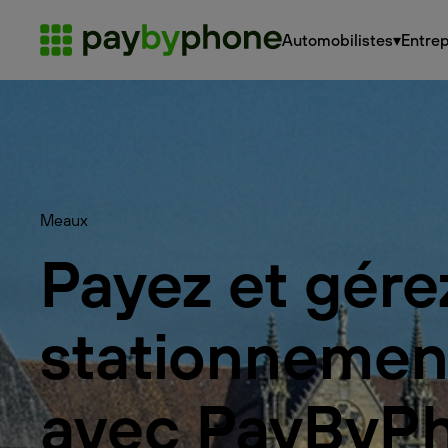
Automobilistes
▾
Entrep
Meaux
Payez et gére
stationnemen
avec PayByP