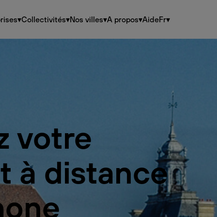
rises
▾
Collectivités
▾
Nos villes
▾
A propos
▾
Aide
Fr
▾
z votre
t à distance
hone