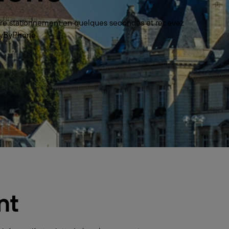
votre stationnement en quelques secondes et recevez
 PayByPhone
nt