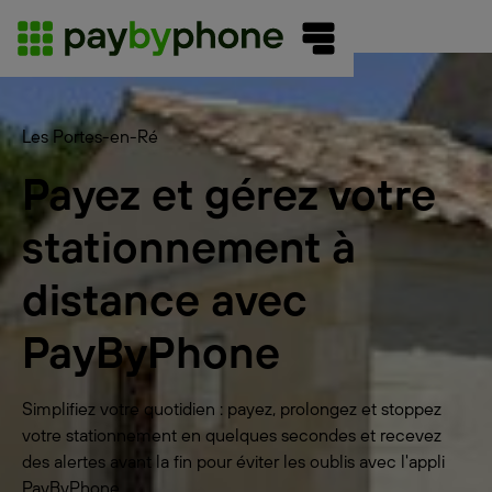
Les Portes-en-Ré
Payez et gérez votre
stationnement à
distance avec
PayByPhone
Simplifiez votre quotidien : payez, prolongez et stoppez
votre stationnement en quelques secondes et recevez
des alertes avant la fin pour éviter les oublis avec l'appli
PayByPhone