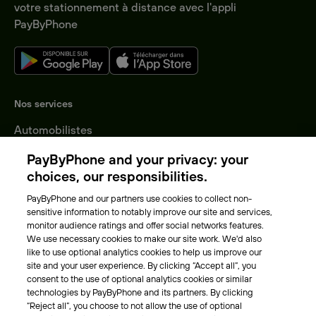
votre stationnement à distance avec l'appli
PayByPhone
Nos services
Automobilistes
Entreprises
PayByPhone and your privacy: your
Collectivités
choices, our responsibilities.
Nos villes
PayByPhone and our partners use cookies to collect non-
sensitive information to notably improve our site and services,
A propos
monitor audience ratings and offer social networks features.
We use necessary cookies to make our site work. We'd also
Notre équipe
like to use optional analytics cookies to help us improve our
Notre actualité
site and your user experience. By clicking “Accept all”, you
Blog
consent to the use of optional analytics cookies or similar
technologies by PayByPhone and its partners. By clicking
“Reject all”, you choose to not allow the use of optional
Autre