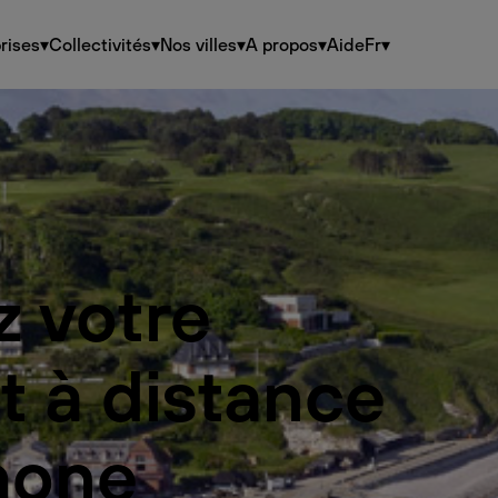
rises
▾
Collectivités
▾
Nos villes
▾
A propos
▾
Aide
Fr
▾
z votre
t à distance
hone