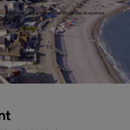
votre stationnement en quelques secondes et recevez
 PayByPhone
nt