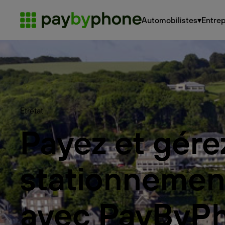
Automobilistes
▾
Entrep
Etretat
Payez et gére
stationnemen
avec PayByP