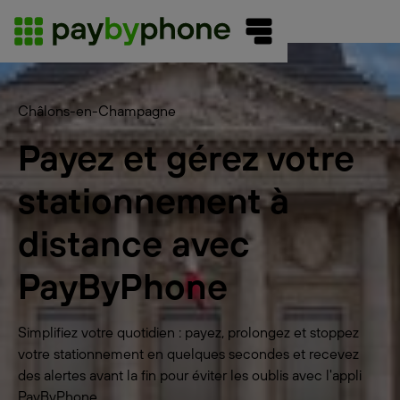
Châlons-en-Champagne
Payez et gérez votre
stationnement à
distance avec
PayByPhone
Simplifiez votre quotidien : payez, prolongez et stoppez
votre stationnement en quelques secondes et recevez
des alertes avant la fin pour éviter les oublis avec l'appli
PayByPhone