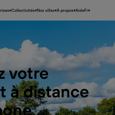
rises
▾
Collectivités
▾
Nos villes
▾
A propos
▾
Aide
Fr
▾
z votre
t à distance
hone