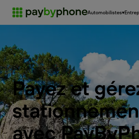
Automobilistes
▾
Entrep
Carnac
Payez et gére
stationnemen
avec PayByP