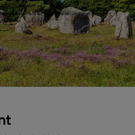
votre stationnement en quelques secondes et recevez
 PayByPhone
nt