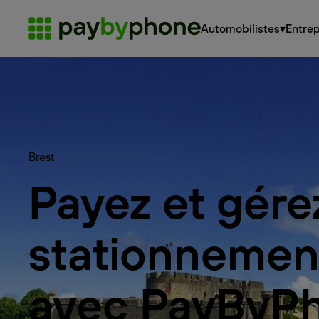
Automobilistes
▾
Entrep
Brest
Payez et gére
stationnemen
avec PayByP