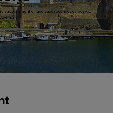
votre stationnement en quelques secondes et recevez
 PayByPhone
nt