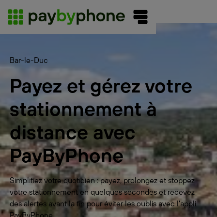
Bar-le-Duc
Payez et gérez votre
stationnement à
distance avec
PayByPhone
Simplifiez votre quotidien : payez, prolongez et stoppez
votre stationnement en quelques secondes et recevez
des alertes avant la fin pour éviter les oublis avec l'appli
PayByPhone