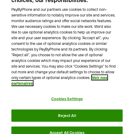
choices, our responsibilities.
Nos villes
PayByPhone and our partners use cookies to collect non-
sensitive information to notably improve our site and services,
A propos
monitor audience ratings and offer social networks features.
We use necessary cookies to make our site work. We'd also
Notre équipe
like to use optional analytics cookies to help us improve our
Notre actualité
site and your user experience. By clicking “Accept all”, you
Blog
consent to the use of optional analytics cookies or similar
technologies by PayByPhone and its partners. By clicking
“Reject all”, you choose to not allow the use of optional
Autre
analytics cookies which may impact your experience of our
site and services. You may also click “Cookies Settings” to find
Contactez nous
out more and change your default settings to choose to allow
Aide
only certain types of optional analytics cookies.
Voir nos
partenaires
Contact presse
Cookies Settings
Conditions générales
Politique de Confidentialité
Reject All
Mentions légales
Politique Cookies
Accessibilité
Accept All Cookies