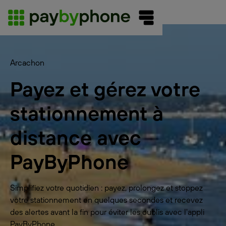
Arcachon
Payez et gérez votre
stationnement à
distance avec
PayByPhone
Simplifiez votre quotidien : payez, prolongez et stoppez
votre stationnement en quelques secondes et recevez
des alertes avant la fin pour éviter les oublis avec l'appli
PayByPhone