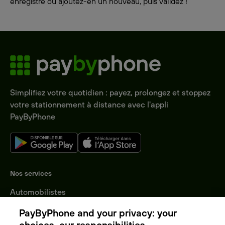
enregistré ou ajoutez-en un nouveau, puis validez !
Simplifiez votre quotidien : payez, prolongez et stoppez
votre stationnement à distance avec l'appli
PayByPhone
Nos services
Automobilistes
Entreprises
PayByPhone and your privacy: your
Collectivités