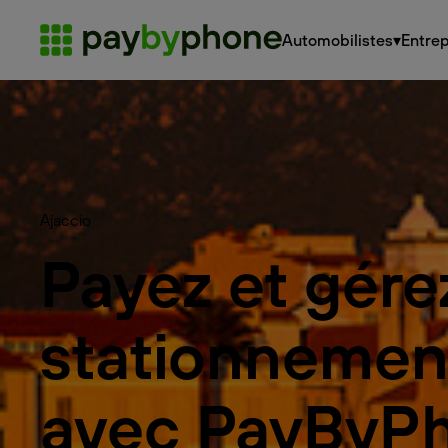
Automobilistes
▾
Entrep
Ajaccio
Payez et gére
stationnemen
avec PayByP