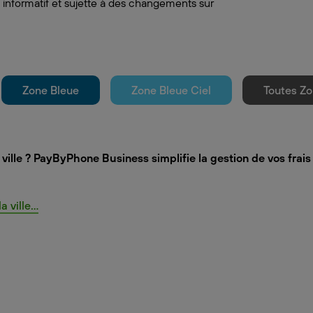
 informatif et sujette à des changements sur
Zone Bleue
Zone Bleue Ciel
Toutes Zo
ville ? PayByPhone Business simplifie la gestion de vos frai
ville...