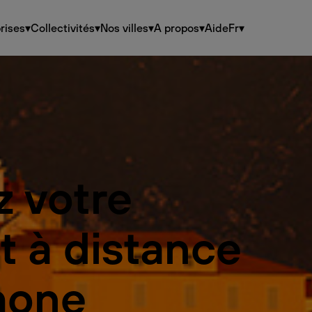
rises
▾
Collectivités
▾
Nos villes
▾
A propos
▾
Aide
Fr
▾
z votre
t à distance
hone