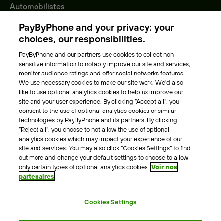
Automobilistes
Entreprises
PayByPhone and your privacy: your
Collectivités
choices, our responsibilities.
Nos villes
PayByPhone and our partners use cookies to collect non-
sensitive information to notably improve our site and services,
A propos
monitor audience ratings and offer social networks features.
We use necessary cookies to make our site work. We'd also
Notre équipe
like to use optional analytics cookies to help us improve our
Notre actualité
site and your user experience. By clicking “Accept all”, you
Blog
consent to the use of optional analytics cookies or similar
technologies by PayByPhone and its partners. By clicking
“Reject all”, you choose to not allow the use of optional
Autre
analytics cookies which may impact your experience of our
site and services. You may also click “Cookies Settings” to find
Contactez nous
out more and change your default settings to choose to allow
Aide
only certain types of optional analytics cookies.
Voir nos
partenaires
Contact presse
Cookies Settings